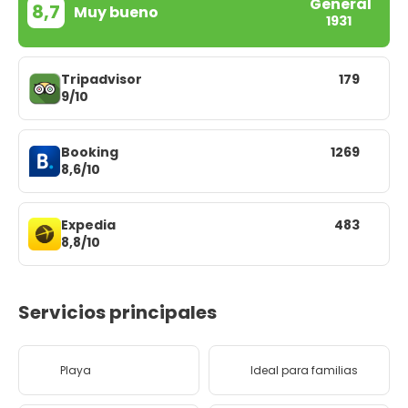
General
8,7
Muy bueno
1931
Tripadvisor
179
9/10
Booking
1269
8,6/10
Expedia
483
8,8/10
Servicios principales
Playa
Ideal para familias