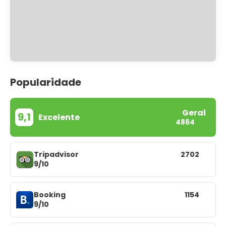
Popularidade
Geral
9,1
Excelente
4864
Tripadvisor
2702
9/10
Booking
1154
9/10