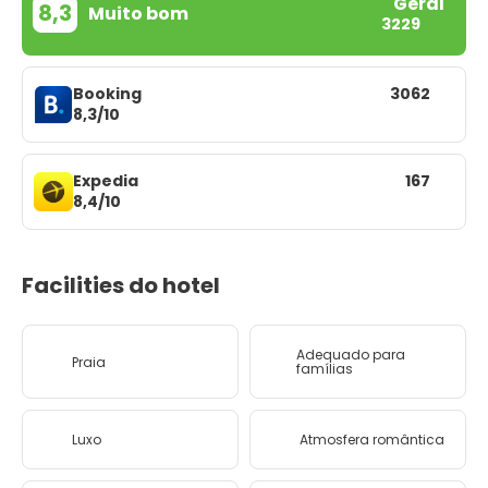
Geral
8,3
Muito bom
3229
Booking
3062
8,3/10
Expedia
167
8,4/10
Facilities do hotel
Adequado para
Praia
famílias
Luxo
Atmosfera romântica