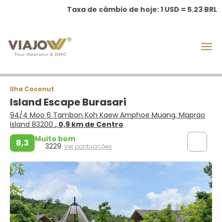
Taxa de câmbio de hoje: 1 USD = 5.23 BRL
Ilha Coconut
Island Escape Burasari
94/4 Moo 6 Tambon Koh Kaew Amphoe Muang, Maprao
Island 83200
, 0,9 km de Centro
Muito bom
8,3
3229
Ver pontuações