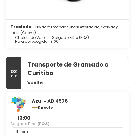
Traslado
- Privado: Estándar UberX Affordable, everyday
rides (Coche)
Chalets do Vale
Salgado Filho (POA)
Hora de recogida: 13:00
Transporte de Gramado a
02
Curitiba
ene
Vuelta
Azul - AD 4576
Directo
13:00
Salgado Filho
(POA)
1h 15m