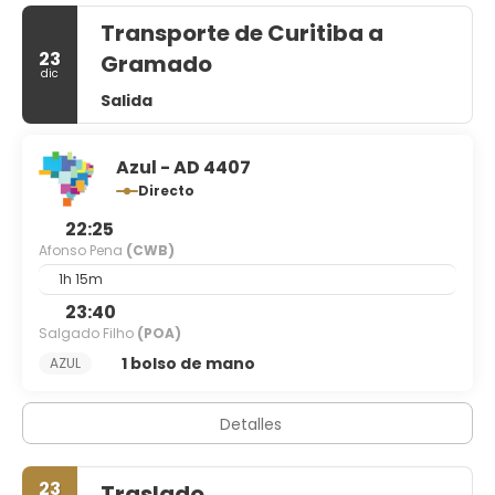
Transporte de Curitiba a
23
Gramado
dic
Salida
Azul - AD 4407
Directo
22:25
Afonso Pena
(CWB)
1h 15m
23:40
Salgado Filho
(POA)
1 bolso de mano
AZUL
Detalles
23
Traslado