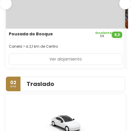
disposición. Hay un aparcamiento sin asistencia gratuito
disponible.
Excelente
Pousada do Bosque
L
9,3
58
G
Canela > a 2,1 km de Centro
Ver alojamiento
02
Traslado
ene