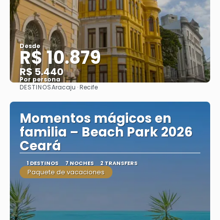
Desde
R$ 10.879
R$ 5.440
Por persona
DESTINOS
Aracaju · Recife
Ver
Momentos mágicos en
familia – Beach Park 2026
Ceará
1 DESTINOS
7 NOCHES
2 TRANSFERS
Paquete de vacaciones