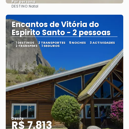
Por persona
DESTINO:
Natal
Ver
Encantos de Vitória do
Espirito Santo - 2 pessoas
1 DESTINOS
2 TRANSPORTES
5 NOCHES
3 ACTIVIDADES
2 TRANSFERS
1 SEGUROS
Desde
R$ 7.813