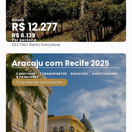
Desde
R$ 12.277
R$ 6.139
Por persona
DESTINO:
Bento Gonçalves
Ver
Aracaju com Recife 2025
2 DESTINOS
1 TRANSPORTES
6 NOCHES
4 ACTIVIDADES
4 TRANSFERS
Paquete de vacaciones