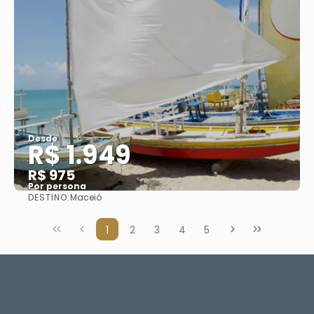
Desde
R$ 1.949
R$ 975
Por persona
DESTINO:
Maceió
Ver
1
2
3
4
5