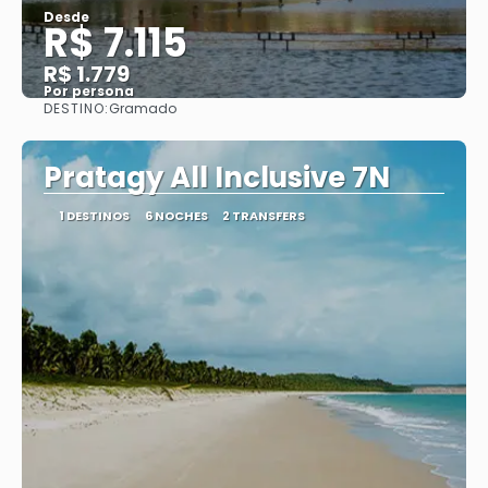
Desde
R$ 7.115
R$ 1.779
Por persona
DESTINO:
Gramado
Ver
Pratagy All Inclusive 7N
1 DESTINOS
6 NOCHES
2 TRANSFERS