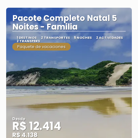
Ver
Pacote Completo Natal 5
Noites - Familia
1 DESTINOS
2 TRANSPORTES
5 NOCHES
2 ACTIVIDADES
2 TRANSFERS
Paquete de vacaciones
Desde
R$ 12.414
R$ 4.138