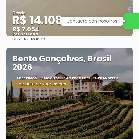
Desde
R$ 14.108
Contacta con nosotros
R$ 7.054
Por persona
DESTINO:
Maceió
Ver
Bento Gonçalves, Brasil
2026
1 DESTINOS
5 NOCHES
3 ACTIVIDADES
2 TRANSFERS
Paquete de vacaciones