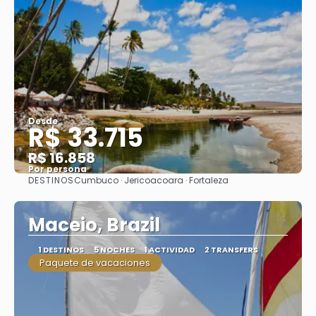
Desde
R$ 33.715
R$ 16.858
Por persona
DESTINOS
Cumbuco · Jericoacoara · Fortaleza
Ver
Maceio, Brazil
1 DESTINOS
5 NOCHES
1 ACTIVIDAD
2 TRANSFERS
Paquete de vacaciones