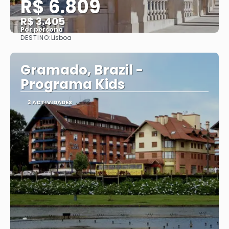
R$ 6.809
R$ 3.405
Por persona
DESTINO:
Lisboa
Ver
Gramado, Brazil -
Programa Kids
3 ACTIVIDADES