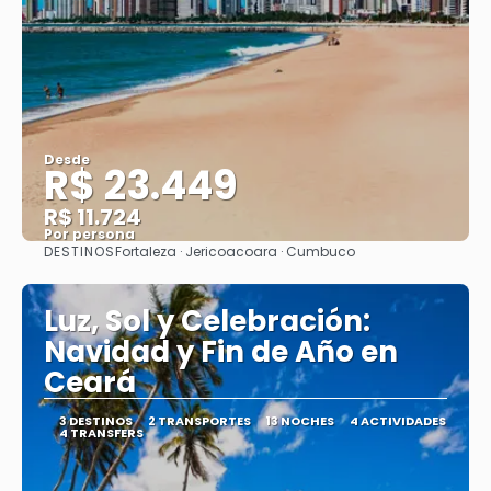
Desde
R$ 23.449
R$ 11.724
Por persona
DESTINOS
Fortaleza · Jericoacoara · Cumbuco
Ver
Luz, Sol y Celebración:
Navidad y Fin de Año en
Ceará
3 DESTINOS
2 TRANSPORTES
13 NOCHES
4 ACTIVIDADES
4 TRANSFERS