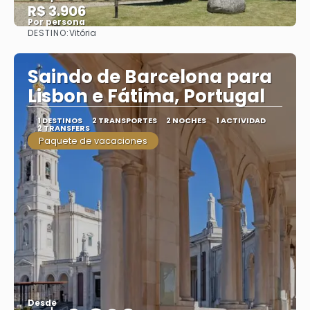
R$ 3.906
Por persona
DESTINO:
Vitória
Ver
Saindo de Barcelona para
Lisbon e Fátima, Portugal
1 DESTINOS
2 TRANSPORTES
2 NOCHES
1 ACTIVIDAD
2 TRANSFERS
Paquete de vacaciones
Desde