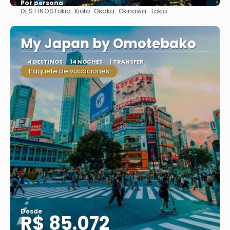
Por persona
DESTINOS
Tokio · Kioto · Osaka · Okinawa · Tokio
Ver
My Japan by Omotebako
4 DESTINOS
14 NOCHES
1 TRANSFER
Paquete de vacaciones
Desde
R$ 85.072