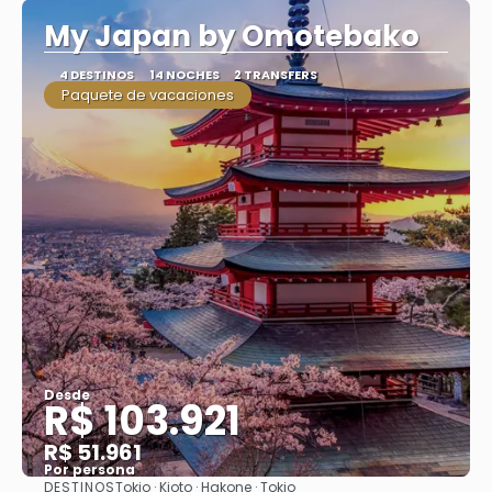
My Japan by Omotebako
4 DESTINOS
14 NOCHES
2 TRANSFERS
Paquete de vacaciones
Desde
R$ 103.921
R$ 51.961
Por persona
DESTINOS
Tokio · Kioto · Hakone · Tokio