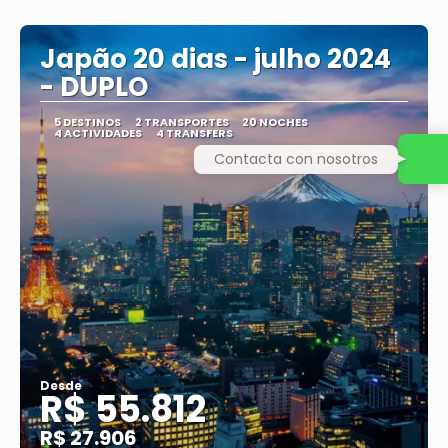
Ver
Japão 20 dias - julho 2024
- DUPLO
5 DESTINOS
2 TRANSPORTES
20 NOCHES
4 ACTIVIDADES
4 TRANSFERS
Contacta con nosotros
Desde
R$ 55.812
R$ 27.906