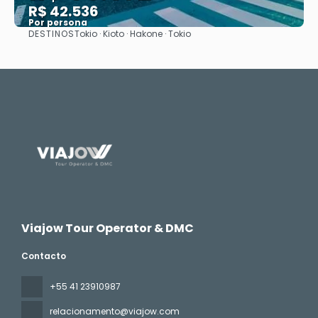
R$ 42.536
Por persona
DESTINOS
Tokio · Kioto · Hakone · Tokio
Ver
Viajow Tour Operator & DMC
Contacto
+55 41 23910987
relacionamento@viajow.com