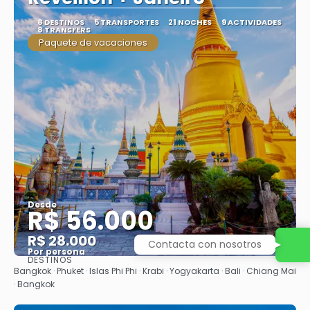
8 DESTINOS
5 TRANSPORTES
21 NOCHES
9 ACTIVIDADES
8 TRANSFERS
Paquete de vacaciones
Desde
R$ 56.000
R$ 28.000
Contacta con nosotros
Por persona
DESTINOS
Ver
Bangkok · Phuket · Islas Phi Phi · Krabi · Yogyakarta · Bali · Chiang Mai
· Bangkok