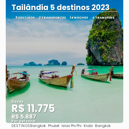
Tailândia 5 destinos 2023
5 DESTINOS
2 TRANSPORTES
14 NOCHES
4 TRANSFERS
Desde
R$ 11.775
R$ 5.887
Por persona
DESTINOS
Bangkok · Phuket · Islas Phi Phi · Krabi · Bangkok
Ver