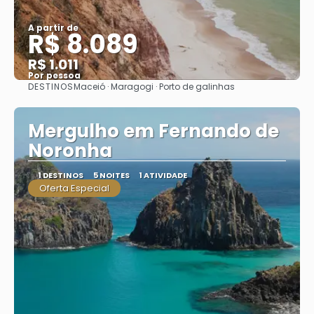
A partir de
R$ 8.089
R$ 1.011
Por pessoa
DESTINOS
Maceió · Maragogi · Porto de galinhas
Saiba mais
Mergulho em Fernando de
Noronha
1 DESTINOS
5 NOITES
1 ATIVIDADE
Oferta Especial