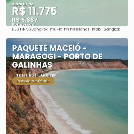
A partir de
R$ 11.775
R$ 5.887
Por pessoa
DESTINOS
Bangkok · Phuket · Phi Phi Islands · Krabi · Bangkok
Saiba mais
PAQUETE MACEIÓ -
MARAGOGI - PORTO DE
GALINHAS
3 DESTINOS
7 NOITES
Pacote de Férias