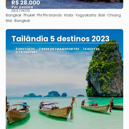
R$ 28.000
Por pessoa
DESTINOS
Saiba mais
Bangkok · Phuket · Phi Phi Islands · Krabi · Yogyakarta · Bali · Chiang
Mai · Bangkok
Tailândia 5 destinos 2023
5 DESTINOS
2 REDE DE TRANSPORTES
14 NOITES
4 TRANSFERS