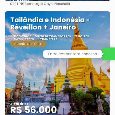
DESTINOS
Ambergris Caye · Placencia
Saiba mais
Tailândia e Indonésia -
Réveillon + Janeiro
8 DESTINOS
5 REDE DE TRANSPORTES
21 NOITES
9 ATIVIDADES
8 TRANSFERS
Pacote de Férias
Entre em contato conosco
A partir de
R$ 56.000