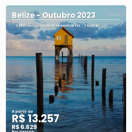
Belize - Outubro 2023
2 DESTINOS
1 REDE DE TRANSPORTES
7 NOITES
A partir de
R$ 13.257
R$ 6.629
Por pessoa