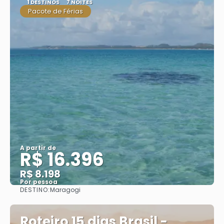
1 DESTINOS
7 NOITES
Pacote de Férias
A partir de
R$ 16.396
R$ 8.198
Por pessoa
DESTINO:
Maragogi
Saiba mais
Roteiro 15 dias Brasil -