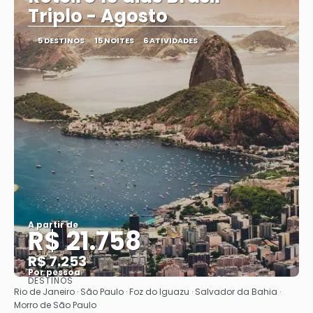
Triplo - Agosto
5 DESTINOS
15 NOITES
6 ATIVIDADES
A partir de
R$ 21.758
R$ 7.253
Por pessoa
DESTINOS
Saiba mais
Rio de Janeiro · São Paulo · Foz do Iguazu · Salvador da Bahia ·
Morro de São Paulo