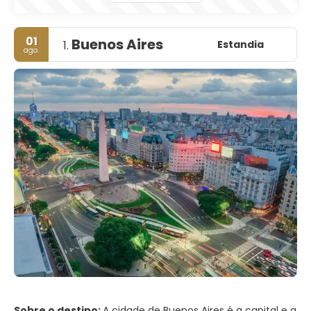
01
Buenos Aires
Estandia
1.
ago.
Sobre o destino:
A cidade de Buenos Aires é a capital e a