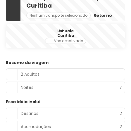
Curitiba
Retorno
Nenhum transporte selecionado
Ushuaia
Curitiba
Voo desativado
Resumo da viagem
2 Adultos
Noites
7
Essa idéia inclui
Destinos
2
Acomodações
2