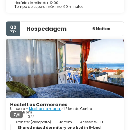
Horário de retirada: 12:00
entanto, o ar livre deslumbrante, como a Isla los Lobos, as
Tempo de espera máximo: 60 minutos
colônias de pinguins ou o famoso glaciar Martial. Ushuaia
é a porta de entrada da Antártica e do Parque Nacional
Tierra del Fuego. É um ótimo lugar para ver a vida
02
selvagem, incluindo pinguins, golfinhos, orcas, focas e
Hospedagem
6 Noites
ago.
uma grande variedade de pássaros. Ushuaia é onde o
mundo acaba ou começa.
Hostel Los Cormoranes
Ushuaia -
Mostrar no mapa
> 1,2 km de Centro
Bom
7,6
277
Transfer (aeroporto)
Jardim
Acesso Wi-Fi
Shared mixed dormitory one bed in 8-bed