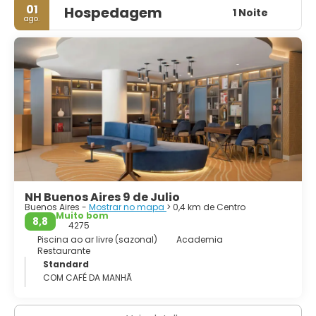
europeia com sabor latino-americano. Sem dúvida, uma
01
Hospedagem
1 Noite
cidade verdadeiramente fascinante.
ago.
NH Buenos Aires 9 de Julio
Buenos Aires -
Mostrar no mapa
> 0,4 km de Centro
Muito bom
8,8
4275
Piscina ao ar livre (sazonal)
Academia
Restaurante
Standard
COM CAFÉ DA MANHÃ